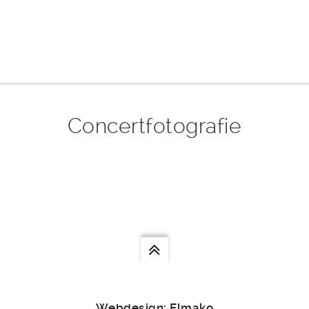
Concertfotografie
len
Webdesign: Elmako